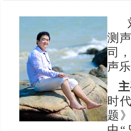
测
司
声乐
主
时
题
中