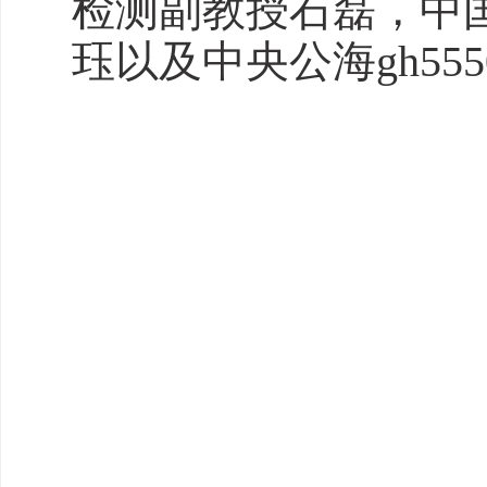
检测副教授石磊，中国
珏以及中央公海gh5