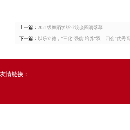
上一篇：
2021级舞蹈学毕业晚会圆满落幕
下一篇：
以乐立德，“三化”强能 培养“双上四会”优秀
友情链接：