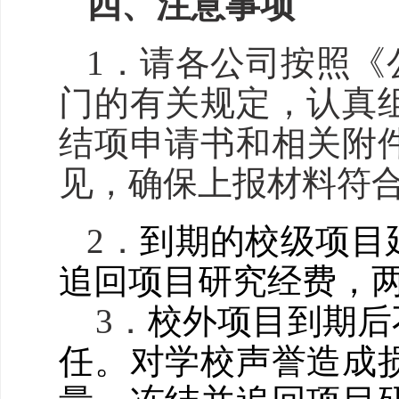
四
、注意事项
1．
请各
公司
按照《
门的有关规定，认真
结项申请书
和相关
附
见
，
确保上报材料符
2
．
到期的
校
级项目
追回项目研究经费，
3
．
校
外项目到期后
任。对学
校
声誉造成