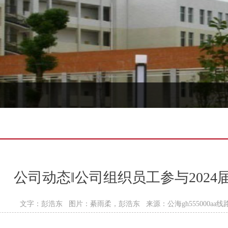
公司动态‖公司组织员工参与202
文字：彭浩东 图片：綦雨柔，彭浩东 来源：公海gh555000aa线路检测