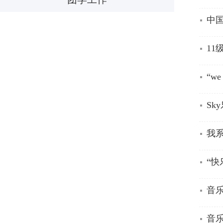
中国
11
“w
Sk
我
“快
音
音